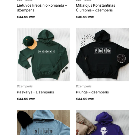
Lietuvos krepšinio komanda –
Mikalojus Konstantinas
džemperis
Čiurlionis – džemperis
€
34.99
€
36.99
PVM
PVM
Džemperiai
Džemperiai
Pasvalys – Džemperis
Plungė – džemperis
€
34.99
€
34.99
PVM
PVM