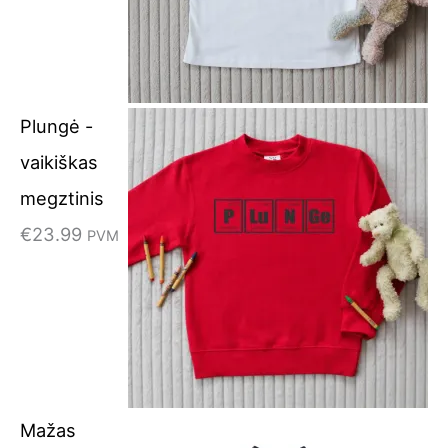
Plungė -
vaikiškas
megztinis
€
23.99
PVM
Mažas