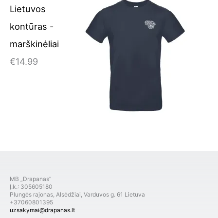
Lietuvos
kontūras -
marškinėliai
€
14.99
MB „Drapanas”
Į.k.: 305605180
Plungės rajonas, Alsėdžiai, Varduvos g. 61 Lietuva
+37060801395
uzsakymai@drapanas.lt