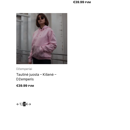
€
39.99
PVM
Džemperiai
Tautinė juosta – Kišenė –
Džemperis
€
39.99
PVM
←
1
2
3
4
→