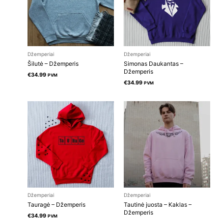
Džemperiai
Džemperiai
Šilutė – Džemperis
Simonas Daukantas –
Džemperis
€
34.99
PVM
€
34.99
PVM
Džemperiai
Džemperiai
Tauragė – Džemperis
Tautinė juosta – Kaklas –
Džemperis
€
34.99
PVM