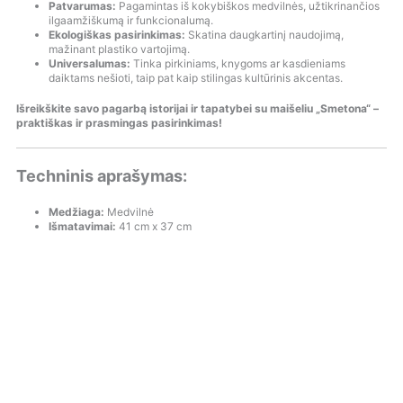
Patvarumas:
Pagamintas iš kokybiškos medvilnės, užtikrinančios
ilgaamžiškumą ir funkcionalumą.
Ekologiškas pasirinkimas:
Skatina daugkartinį naudojimą,
mažinant plastiko vartojimą.
Universalumas:
Tinka pirkiniams, knygoms ar kasdieniams
daiktams nešioti, taip pat kaip stilingas kultūrinis akcentas.
Išreikškite savo pagarbą istorijai ir tapatybei su maišeliu „Smetona“ –
praktiškas ir prasmingas pasirinkimas!
Techninis aprašymas:
Medžiaga:
Medvilnė
Išmatavimai:
41 cm x 37 cm
O
O
C
C