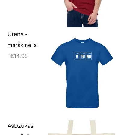
Utena -
marškinėlia
i
€
14.99
AšDzūkas