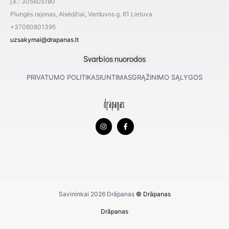
Į.k.: 305605180
Plungės rajonas, Alsėdžiai, Varduvos g. 61 Lietuva
+37060801395
uzsakymai@drapanas.lt
Svarbios nuorodos
PRIVATUMO POLITIKA
SIUNTIMAS
GRĄŽINIMO SĄLYGOS
I
F
n
a
s
c
t
e
a
b
g
o
r
o
a
k
m
-
f
Savininkai 2026
Drāpanas
© Drāpanas
Drāpanas