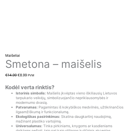
Maišeliai
Smetona – maišelis
€
14.99
€
8.99
PVM
Kodėl verta rinktis?
Istorinis simbolis:
Maišelis įkvėptas vieno iškiliausių Lietuvos
tarpukario veikėjų, simbolizuojančio nepriklausomybės ir
modernumo dvasią.
Patvarumas:
Pagamintas iš kokybiškos medvilnės, užtikrinančios
ilgaamžiškumą ir funkcionalumą.
Ekologiškas pasirinkimas:
Skatina daugkartinį naudojimą,
mažinant plastiko vartojimą.
Universalumas:
Tinka pirkiniams, knygoms ar kasdieniams
daiktams nešioti, taip pat kaip stilingas kultūrinis akcentas.