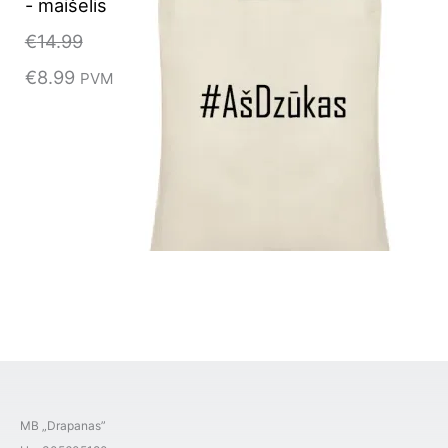
- maišelis
€
14.99
€
8.99
PVM
MB „Drapanas”