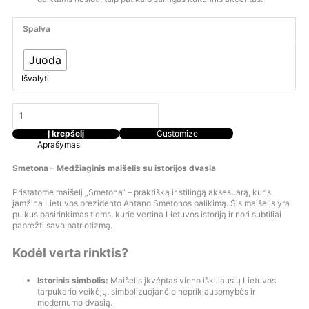
Spalva
Juoda
Išvalyti
Į krepšelį
Customize
Aprašymas
Smetona – Medžiaginis maišelis su istorijos dvasia
Pristatome maišelį „Smetona“ – praktišką ir stilingą aksesuarą, kuris
įamžina Lietuvos prezidento Antano Smetonos palikimą. Šis maišelis yra
puikus pasirinkimas tiems, kurie vertina Lietuvos istoriją ir nori subtiliai
pabrėžti savo patriotizmą.
Kodėl verta rinktis?
Istorinis simbolis:
Maišelis įkvėptas vieno iškiliausių Lietuvos
tarpukario veikėjų, simbolizuojančio nepriklausomybės ir
modernumo dvasią.