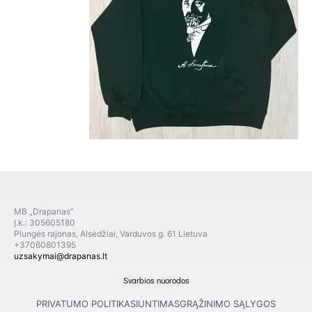
MB „Drapanas”
Į.k.: 305605180
Plungės rajonas, Alsėdžiai, Varduvos g. 61 Lietuva
+37060801395
uzsakymai@drapanas.lt
Svarbios nuorodos
PRIVATUMO POLITIKA
SIUNTIMAS
GRĄŽINIMO SĄLYGOS