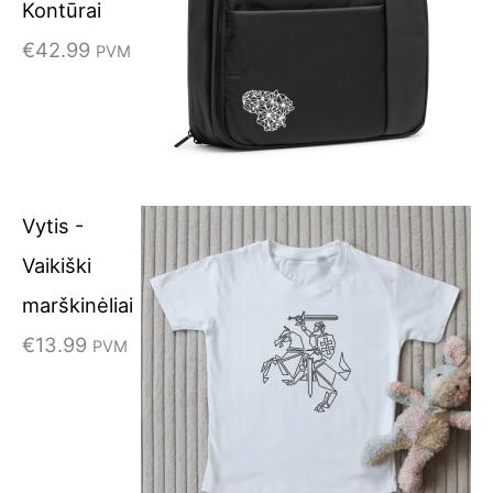
Kontūrai
€
42.99
PVM
Vytis -
Vaikiški
marškinėliai
€
13.99
PVM