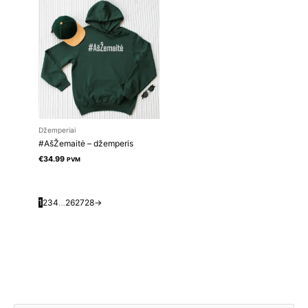
Džemperiai
#AšŽemaitė – džemperis
€
34.99
PVM
1
2
3
4
…
26
27
28
→