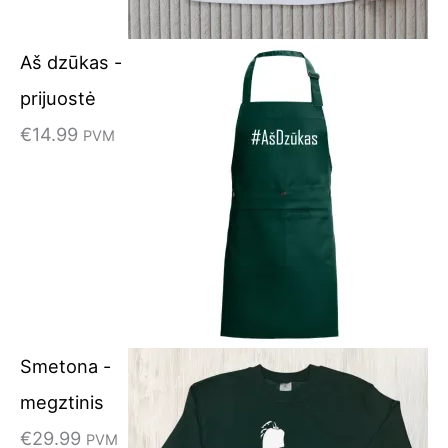
Aš dzūkas -
prijuostė
€
14.99
PVM
Smetona -
megztinis
€
29.99
PVM