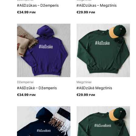
#AšDzūkas – Džemperis
#AšDzūkas – Megztinis
€
34.99
€
29.99
PVM
PVM
Džemperiai
Megztiniai
#AšDzūkė – Džemperis
#AšDzūkė Megztinis
€
34.99
€
29.99
PVM
PVM