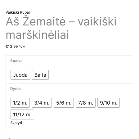
Vaikiški Rūbai
Aš Žemaitė – vaikiški
marškinėliai
€
13.99
PVM
Spalva
Juoda
Balta
Dydis
1/2 m.
3/4 m.
5/6 m.
7/8 m.
9/10 m.
11/12 m.
Išvalyti