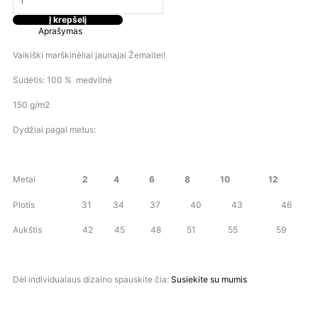
Į krepšelį
Aprašymas
Vaikiški marškinėliai jaunajai Žemaitei!
Sudėtis: 100 % medvilnė
150 g/m2
Dydžiai pagal metus:
Metai
2 4 6 8 10 12
Plotis 31 34 37 40 43 46
Aukštis 42 45 48 51 55 59
Dėl individualaus dizaino spauskite čia:
Susiekite su mumis