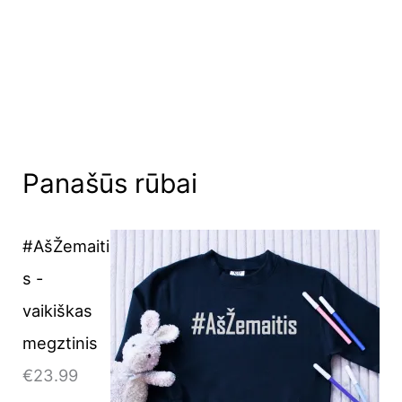
O
C
Panašūs rūbai
r
u
i
r
g
r
#AšŽemaiti
i
e
s -
n
n
vaikiškas
a
t
megztinis
l
p
€
23.99