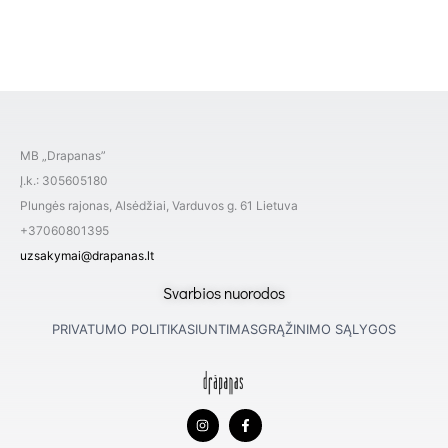
MB „Drapanas”
Į.k.: 305605180
Plungės rajonas, Alsėdžiai, Varduvos g. 61 Lietuva
+37060801395
uzsakymai@drapanas.lt
Svarbios nuorodos
PRIVATUMO POLITIKA
SIUNTIMAS
GRĄŽINIMO SĄLYGOS
I
F
n
a
s
c