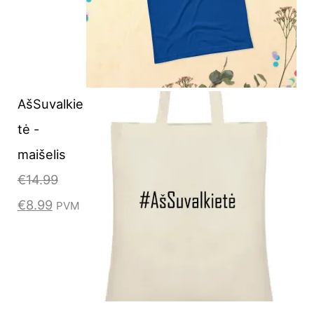
AšSuvalkie
tė -
maišelis
€
14.99
€
8.99
PVM