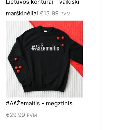
Lietuvos kontūrai - vaikiški
marškinėliai
€
13.99
PVM
#AšŽemaitis - megztinis
€
29.99
PVM