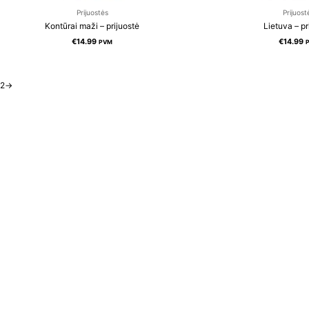
Prijuostės
Prijuost
Kontūrai maži – prijuostė
Lietuva – pr
€
14.99
€
14.99
PVM
2
→