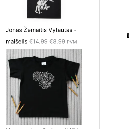
Jonas Žemaitis Vytautas -
1
maišelis
€
14.99
€
8.99
PVM