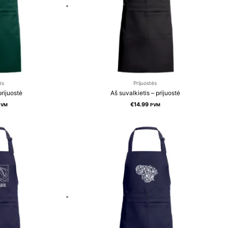
ės
Prijuostės
rijuostė
Aš suvalkietis – prijuostė
€
14.99
PVM
PVM