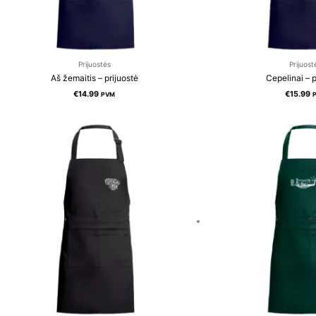
Prijuostės
Prijuost
Aš žemaitis – prijuostė
Cepelinai – p
€
14.99
€
15.99
PVM