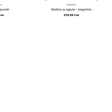
ės
Kalėdos
ijuostė
Mašina su eglute – megztinis
€
29.99
PVM
PVM