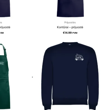
ės
Prijuostės
rijuostė
Kontūrai – prijuostė
€
14.99
PVM
PVM