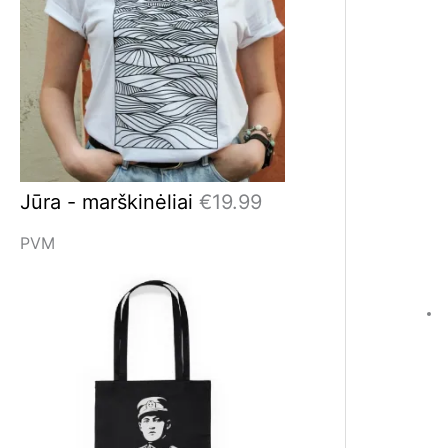
€
.
1
9
4
9
.
.
9
Jūra - marškinėliai
€
19.99
9
PVM
.