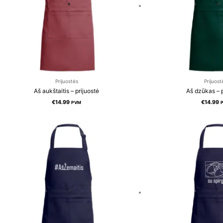
Prijuostės
Prijuost
Aš aukštaitis – prijuostė
Aš dzūkas – p
€
14.99
€
14.99
PVM