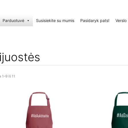
Parduotuvė
Susisiekite su mumis
Pasidaryk pats!
Verslo
ijuostės
1–9 iš 11