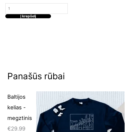
Į krepšelį
Panašūs rūbai
Baltijos
kelias -
megztinis
€
29.99