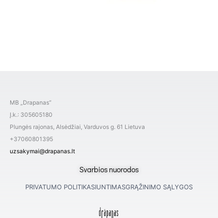
MB „Drapanas”
Į.k.: 305605180
Plungės rajonas, Alsėdžiai, Varduvos g. 61 Lietuva
+37060801395
uzsakymai@drapanas.lt
Svarbios nuorodos
PRIVATUMO POLITIKA
SIUNTIMAS
GRĄŽINIMO SĄLYGOS