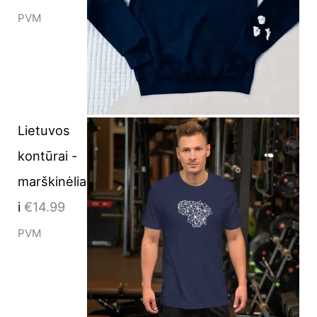
PVM
Lietuvos
kontūrai -
marškinėlia
i
€
14.99
PVM