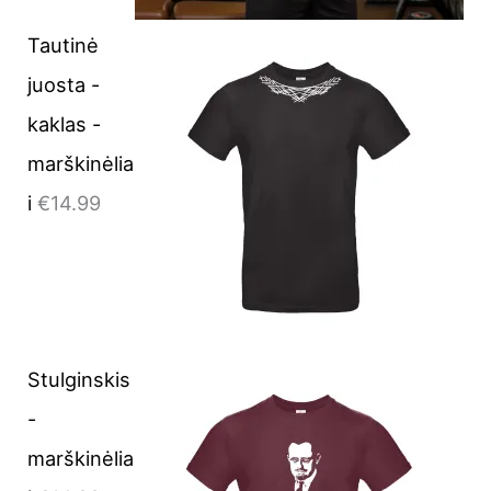
Tautinė
juosta -
kaklas -
marškinėlia
i
€
14.99
Stulginskis
-
marškinėlia