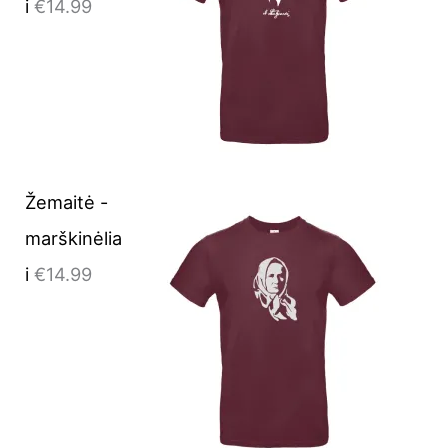
i
€
14.99
Žemaitė -
marškinėlia
i
€
14.99