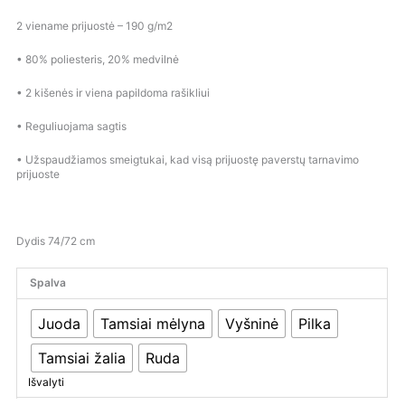
2 viename prijuostė – 190 g/m2
• 80% poliesteris, 20% medvilnė
• 2 kišenės ir viena papildoma rašikliui
• Reguliuojama sagtis
• Užspaudžiamos smeigtukai, kad visą prijuostę paverstų tarnavimo
prijuoste
Dydis 74/72 cm
Spalva
Juoda
Tamsiai mėlyna
Vyšninė
Pilka
Tamsiai žalia
Ruda
Išvalyti