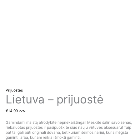
Prijuostės
Lietuva – prijuostė
€
14.99
PVM
Gamindami maistą atrodykite nepriekaištingai! Meskite šalin savo senas,
riebaluotas prijuostes ir pasipuoškite šiuo nauju virtuvės aksesuaru! Taip
pat tai gali būti originali dovana, bet kuriam šeimos nariui, kuris mėgsta
gaminti, arba, kuriam reikia išmokti gaminti.