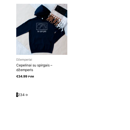
Džemperiai
Cepelinai su spirgais –
džemperis
€
34.99
PVM
1
2
3
4
→