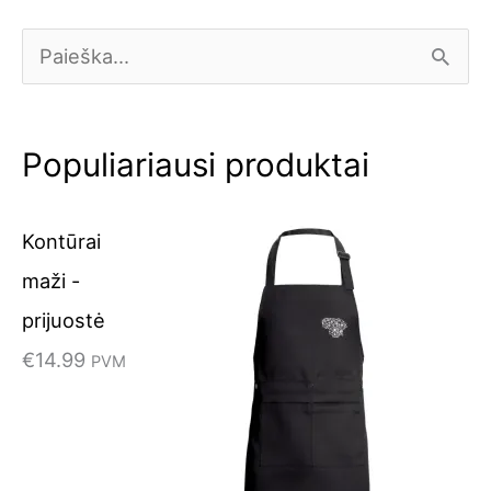
I
e
š
Populiariausi produktai
k
o
Kontūrai
t
maži -
i
prijuostė
:
€
14.99
PVM