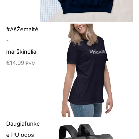
#AšŽemaitė
-
marškinėliai
€
14.99
PVM
Daugiafunkc
ė PU odos