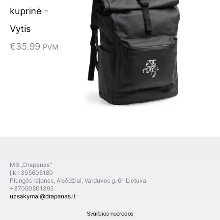
kuprinė -
Vytis
€
35.99
PVM
MB „Drapanas”
Į.k.: 305605180
Plungės rajonas, Alsėdžiai, Varduvos g. 61 Lietuva
+37060801395
uzsakymai@drapanas.lt
Svarbios nuorodos