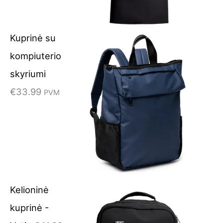
Kuprinė su
kompiuterio
skyriumi
€
33.99
PVM
Kelioninė
kuprinė -