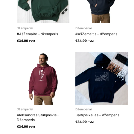
Džemperiai
Džemperiai
#AšŽemaitė – džemperis
#AšŽemaitis – džemperis
€
34.99
€
34.99
PVM
PVM
Džemperiai
Džemperiai
Aleksandras Stulginskis –
Baltijos kelias – džemperis
Džemperis
€
34.99
PVM
€
34.99
PVM