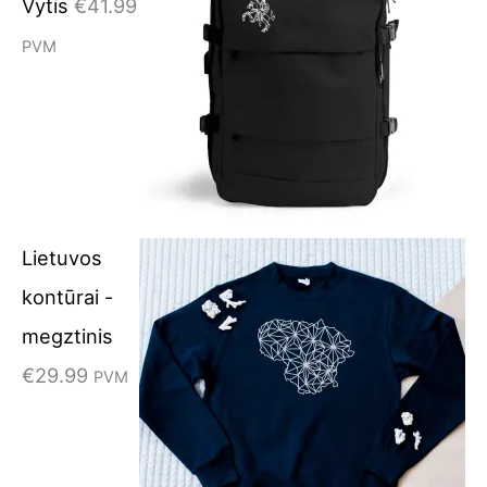
Vytis
€
41.99
PVM
Lietuvos
kontūrai -
megztinis
€
29.99
PVM