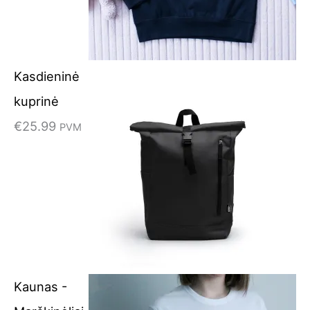
Kasdieninė
kuprinė
€
25.99
PVM
Kaunas -