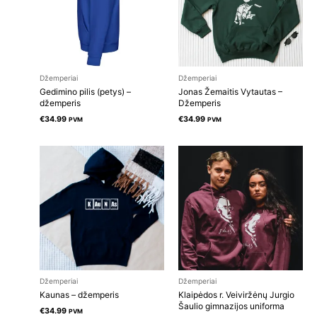
Džemperiai
Džemperiai
Gedimino pilis (petys) –
Jonas Žemaitis Vytautas –
džemperis
Džemperis
€
34.99
€
34.99
PVM
PVM
Džemperiai
Džemperiai
Kaunas – džemperis
Klaipėdos r. Veiviržėnų Jurgio
Šaulio gimnazijos uniforma
€
34.99
PVM