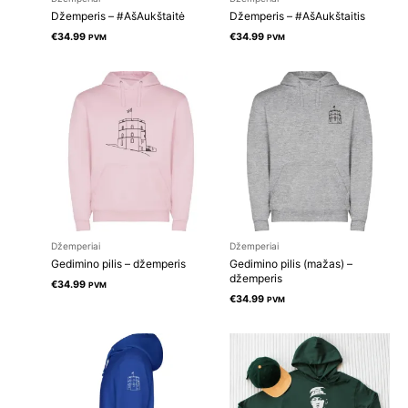
Džemperis – #AšAukštaitė
Džemperis – #AšAukštaitis
€
34.99
€
34.99
PVM
PVM
Džemperiai
Džemperiai
Gedimino pilis – džemperis
Gedimino pilis (mažas) –
džemperis
€
34.99
PVM
€
34.99
PVM