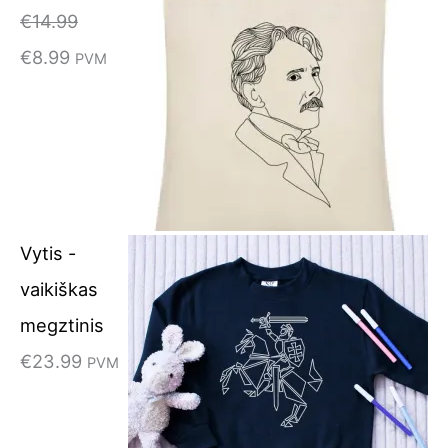
€
14.99
€
8.99
PVM
Vytis -
vaikiškas
megztinis
€
23.99
PVM