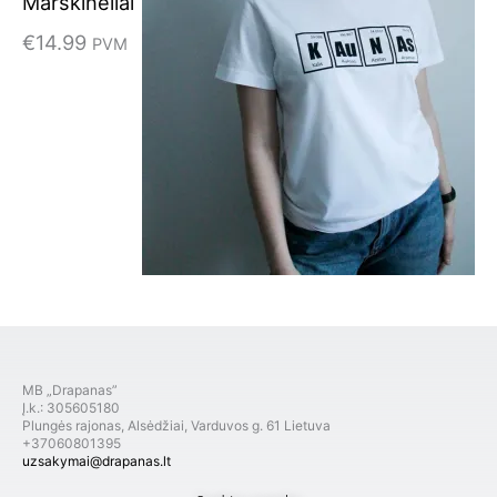
Marškinėliai
€
14.99
PVM
MB „Drapanas”
Į.k.: 305605180
Plungės rajonas, Alsėdžiai, Varduvos g. 61 Lietuva
+37060801395
uzsakymai@drapanas.lt