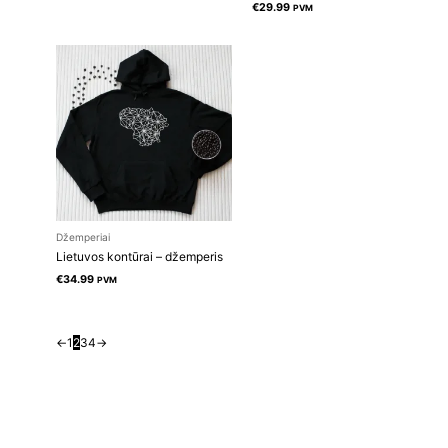
€
29.99
PVM
Džemperiai
Lietuvos kontūrai – džemperis
€
34.99
PVM
←
1
2
3
4
→