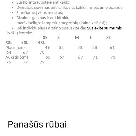
Sustiprinta juostelė ant kaklo;
Dvigubas siuvimas ant rankovių, kaklo ir megztinio apačios;
Siunčiame į visus miestus;
Dizainas galimas ir ant kitokių
marškinėlių/džemperių/megztinių (kaina keičiasi);
Dėl individualaus dizaino spauskite čia:
Susiekite su mumis
Dydžių lentelė:
XS S M L XL
XXL 3XL 4XL
Plotis (cm) 49 52 55 58 61
64 67 70
Aukštis (cm) 65 67 69 71 73
75 77 79
Panašūs rūbai