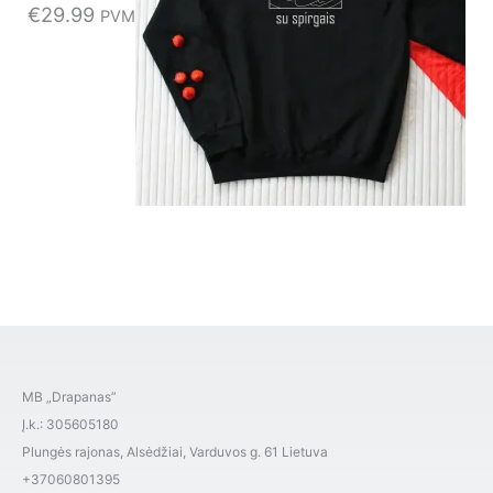
€
29.99
PVM
MB „Drapanas”
Į.k.: 305605180
Plungės rajonas, Alsėdžiai, Varduvos g. 61 Lietuva
+37060801395