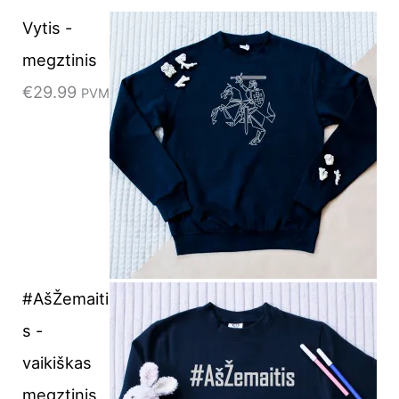
Vytis -
megztinis
€
29.99
PVM
#AšŽemaiti
s -
vaikiškas
megztinis