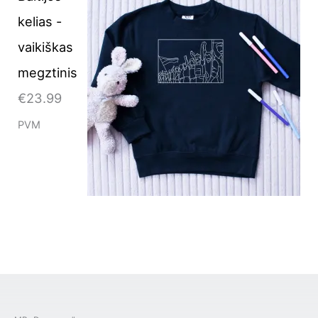
kelias -
vaikiškas
megztinis
€
23.99
PVM