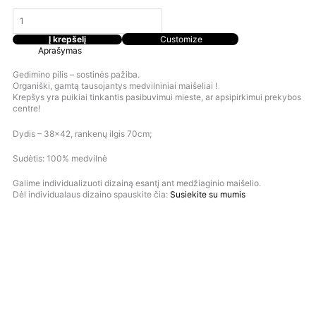
Į krepšelį
Customize
Aprašymas
Gedimino pilis – sostinės pažiba.
Organiški, gamtą tausojantys medvilniniai maišeliai !
Krepšys yra puikiai tinkantis pasibuvimui mieste, ar apsipirkimui prekybos
centre!
Dydis – 38×42, rankenų ilgis 70cm;
Sudėtis: 100% medvilnė
Galime individualizuoti dizainą esantį ant medžiaginio maišelio.
Dėl individualaus dizaino spauskite čia:
Susiekite su mumis