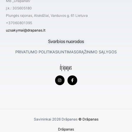
MB „Drapanas”
Į.k.: 305605180
Plungės rajonas, Alsėdžiai, Varduvos g. 61 Lietuva
+37060801395
uzsakymai@drapanas.lt
Svarbios nuorodos
PRIVATUMO POLITIKA
SIUNTIMAS
GRĄŽINIMO SĄLYGOS
I
F
n
a
s
c
t
e
a
b
g
o
r
o
a
k
m
-
f
Savininkai 2026
Drāpanas
© Drāpanas
Drāpanas