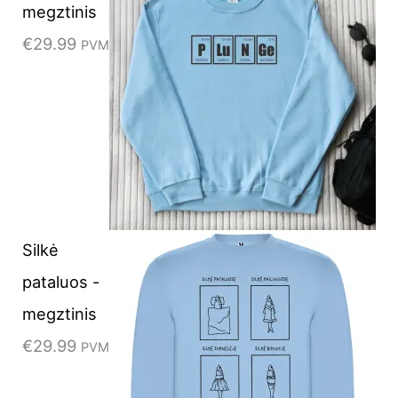
megztinis
w
s
€
29.99
PVM
a
:
s
€
:
8
€
.
1
9
4
9
.
.
Silkė
9
pataluos -
9
megztinis
.
€
29.99
PVM