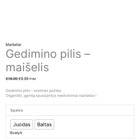
Maišeliai
Gedimino pilis –
maišelis
€
16.99
€
8.99
PVM
Gedimino pilis – sostinės pažiba.
Organiški, gamtą tausojantys medvilniniai maišeliai !
Spalva
Juodas
Baltas
Išvalyti