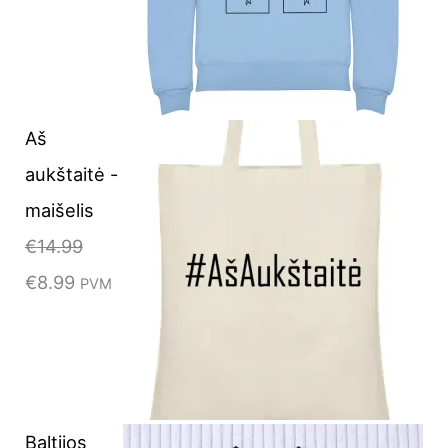
Aš
aukštaitė -
maišelis
€
14.99
€
8.99
PVM
Baltijos