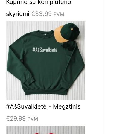
Kuprinė su kompiuterio
skyriumi
€
33.99
PVM
#AšSuvalkietė - Megztinis
€
29.99
PVM