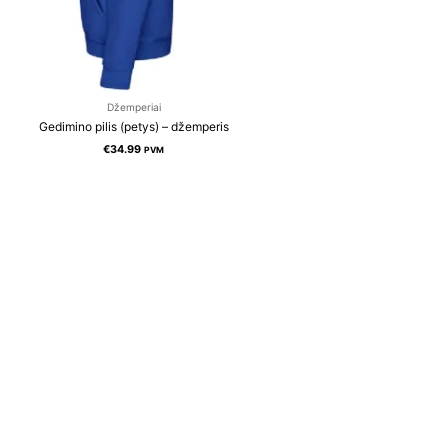
Džemperiai
Gedimino pilis (petys) – džemperis
€
34.99
PVM