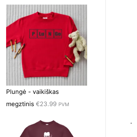
t
i
:
Plungė - vaikiškas
megztinis
€
23.99
PVM