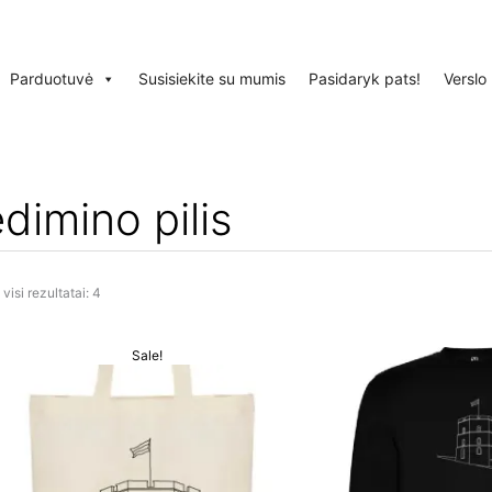
Parduotuvė
Susisiekite su mumis
Pasidaryk pats!
Verslo
dimino pilis
visi rezultatai: 4
Original
Current
Sale!
price
price
was:
is:
€16.99.
€8.99.