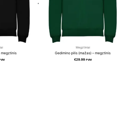
iai
Megztiniai
– megztinis
Gedimino pilis (mažas) – megztinis
€
29.99
PVM
PVM