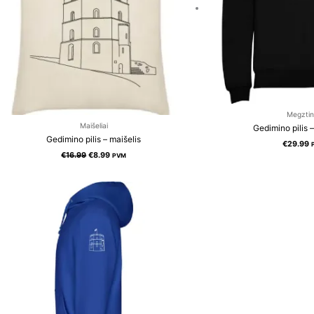
Megztin
Maišeliai
Gedimino pilis 
Gedimino pilis – maišelis
€
29.99
€
16.99
€
8.99
PVM