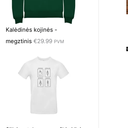
Kalėdinės kojinės -
megztinis
€
29.99
PVM
1