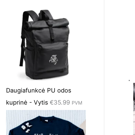
t
i
:
Daugiafunkcė PU odos
kuprinė - Vytis
€
35.99
PVM