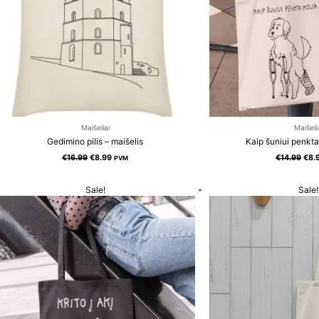
Maišeliai
Maišeli
Gedimino pilis – maišelis
Kaip šuniui penkta
€
16.99
€
8.99
€
14.99
€
8.
PVM
Original
Current
Orig
Sale!
Sale!
price
price
pric
was:
is:
was
€14.99.
€8.99.
€14.