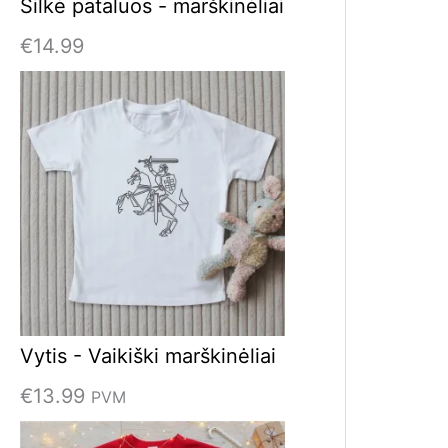
Silkė pataluos - marškinėliai
€
14.99
Vytis - Vaikiški marškinėliai
€
13.99
PVM