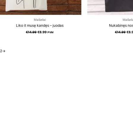
Maišeliai
Maišeli
Liko it musę kandęs – juodas
Nukabinęs nosį
€
14.99
€
8.99
€
14.99
€
8.
PVM
2
→