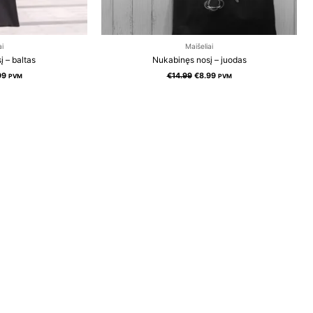
ai
Maišeliai
 – baltas
Nukabinęs nosį – juodas
99
€
14.99
€
8.99
PVM
PVM