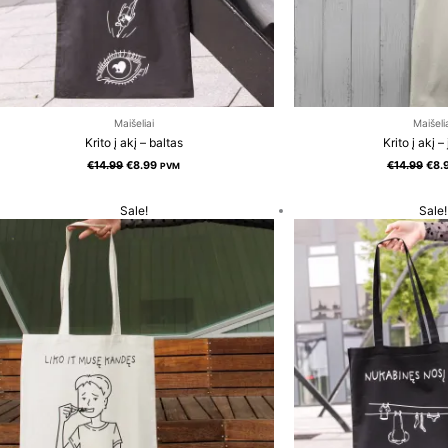
Maišeliai
Maišeli
Krito į akį – baltas
Krito į akį 
€
14.99
€
8.99
€
14.99
€
8.
PVM
Original
Current
Orig
Sale!
Sale!
price
price
pric
was:
is:
was
€14.99.
€8.99.
€14.