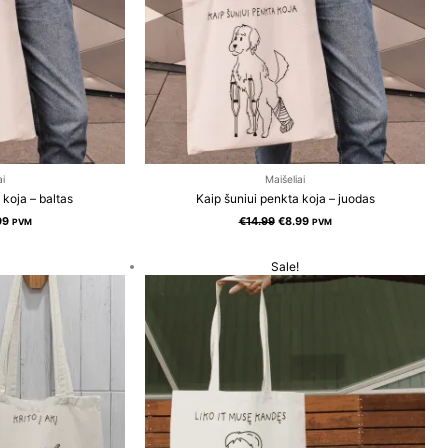
ai
Maišeliai
 koja – baltas
Kaip šuniui penkta koja – juodas
99
€
14.99
€
8.99
PVM
PVM
inal
Current
Original
Current
Sale!
e
price
price
price
:
is:
was:
is:
99.
€8.99.
€14.99.
€8.99.