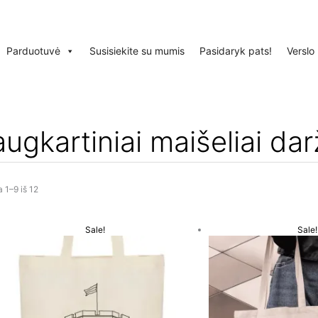
Parduotuvė
Susisiekite su mumis
Pasidaryk pats!
Verslo
ugkartiniai maišeliai d
1–9 iš 12
Original
Current
Orig
Sale!
Sale!
price
price
pric
was:
is:
was
€16.99.
€8.99.
€14.