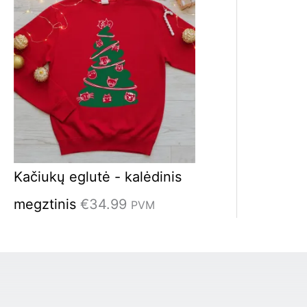
Kačiukų eglutė - kalėdinis
megztinis
€
34.99
PVM