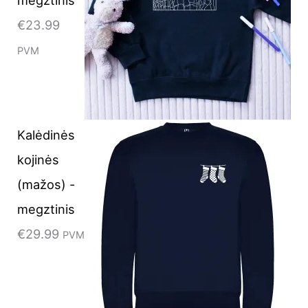
€
23.99
PVM
Kalėdinės
kojinės
(mažos) -
megztinis
€
29.99
PVM