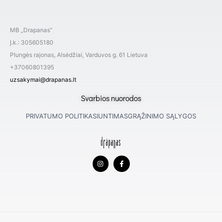
MB „Drapanas”
Į.k.: 305605180
Plungės rajonas, Alsėdžiai, Varduvos g. 61 Lietuva
+37060801395
uzsakymai@drapanas.lt
Svarbios nuorodos
PRIVATUMO POLITIKA
SIUNTIMAS
GRĄŽINIMO SĄLYGOS
I
F
n
a
s
c
t
e
a
b
g
o
r
o
a
k
m
-
f