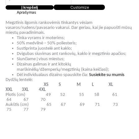
Į krepšelį
Customize
Aprašymas
Megztinis ilgomis rankovėmis tinkantys vėsiam
vasaros/rudens/pavasario vakarui. Dar geriau, kai jie papuošti mūsų
miestų pavadinimais.
Tinka vyrams ir moterims;
50% medvilnė – 50% poliesteris;
Sustiprinta juostelė ant kaklo;
Dvigubas siuvimas ant rankovių, kaklo ir megztinio apačios;
Siunčiame į visus miestus;
Dizainas galimas ir ant kitokių
marškinėlių/džemperių/megztinių (kaina keičiasi);
Dėl individualaus dizaino spauskite čia:
Susiekite su mumis
Dydžių lentelė:
XS S M L XL
XXL 3XL 4XL
Plotis (cm) 49 52 55 58 61
64 67 70
Aukštis (cm) 65 67 69 71 73
75 77 79