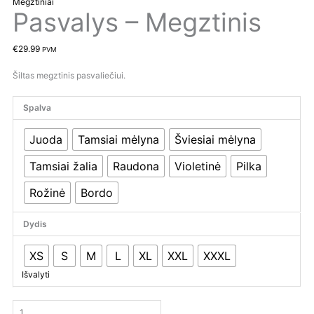
Megztiniai
Pasvalys – Megztinis
€
29.99
PVM
Šiltas megztinis pasvaliečiui.
Spalva
Juoda
Tamsiai mėlyna
Šviesiai mėlyna
Tamsiai žalia
Raudona
Violetinė
Pilka
Rožinė
Bordo
Dydis
XS
S
M
L
XL
XXL
XXXL
Išvalyti