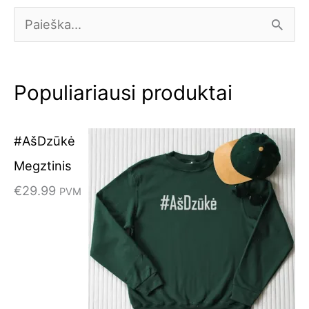
I
e
š
Populiariausi produktai
k
o
#AšDzūkė
t
Megztinis
i
€
29.99
PVM
: