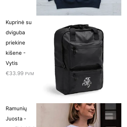
Kuprinė su
dviguba
priekine
kišene -
Vytis
€
33.99
PVM
Ramunių
Juosta -