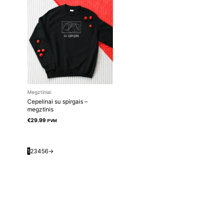
Megztiniai
Cepelinai su spirgais –
megztinis
€
29.99
PVM
1
2
3
4
5
6
→