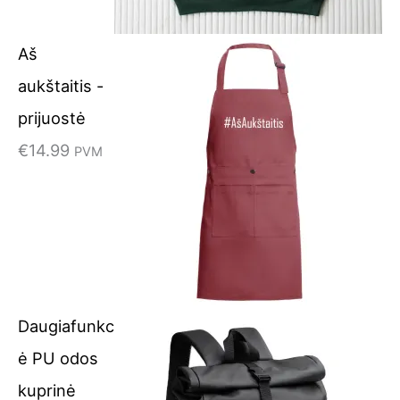
Aš
aukštaitis -
prijuostė
€
14.99
PVM
Daugiafunkc
ė PU odos
kuprinė