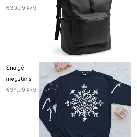
€
30.99
PVM
Snaigė -
megztinis
€
34.99
PVM