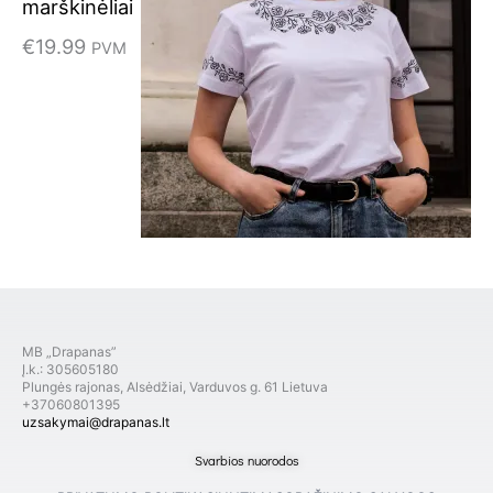
marškinėliai
€
19.99
PVM
MB „Drapanas”
Į.k.: 305605180
Plungės rajonas, Alsėdžiai, Varduvos g. 61 Lietuva
+37060801395
uzsakymai@drapanas.lt
Svarbios nuorodos