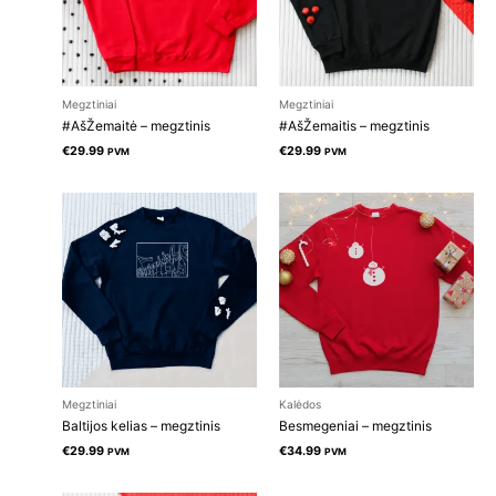
Megztiniai
Megztiniai
#AšŽemaitė – megztinis
#AšŽemaitis – megztinis
€
29.99
€
29.99
PVM
PVM
Megztiniai
Kalėdos
Baltijos kelias – megztinis
Besmegeniai – megztinis
€
29.99
€
34.99
PVM
PVM