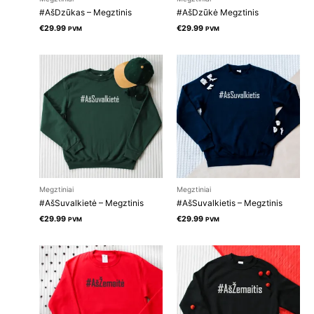
#AšDzūkas – Megztinis
#AšDzūkė Megztinis
€
29.99
€
29.99
PVM
PVM
Megztiniai
Megztiniai
#AšSuvalkietė – Megztinis
#AšSuvalkietis – Megztinis
€
29.99
€
29.99
PVM
PVM