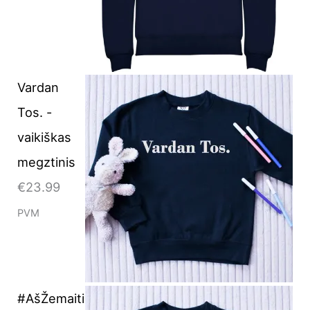
Vardan
Tos. -
vaikiškas
megztinis
€
23.99
PVM
#AšŽemaiti