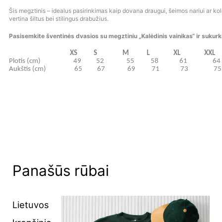
Šis megztinis – idealus pasirinkimas kaip dovana draugui, šeimos nariui ar kol
vertina šiltus bei stilingus drabužius.
Pasisemkite šventinės dvasios su megztiniu „Kalėdinis vainikas“ ir sukurk
XS S M L XL XXL 3
Plotis (cm) 49 52 55 58 61 
Aukštis (cm) 65 67 69 71 73 
Panašūs rūbai
Lietuvos