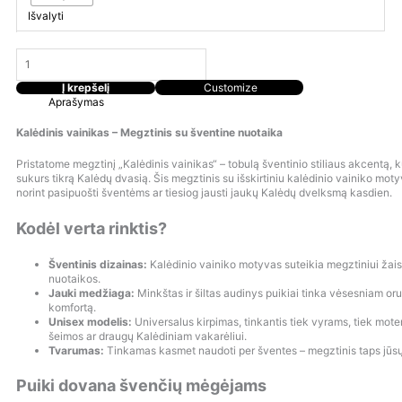
Išvalyti
Į krepšelį
Customize
Aprašymas
Kalėdinis vainikas – Megztinis su šventine nuotaika
Pristatome megztinį „Kalėdinis vainikas“ – tobulą šventinio stiliaus akcentą, kur
sukurs tikrą Kalėdų dvasią. Šis megztinis su išskirtiniu kalėdinio vainiko mot
norint pasipuošti šventėms ar tiesiog jausti jaukų Kalėdų dvelksmą kasdien.
Kodėl verta rinktis?
Šventinis dizainas:
Kalėdinio vainiko motyvas suteikia megztiniui žai
nuotaikos.
Jauki medžiaga:
Minkštas ir šiltas audinys puikiai tinka vėsesniam or
komfortą.
Unisex modelis:
Universalus kirpimas, tinkantis tiek vyrams, tiek mote
šeimos ar draugų Kalėdiniam vakarėliui.
Tvarumas:
Tinkamas kasmet naudoti per šventes – megztinis taps jūsų 
Puiki dovana švenčių mėgėjams