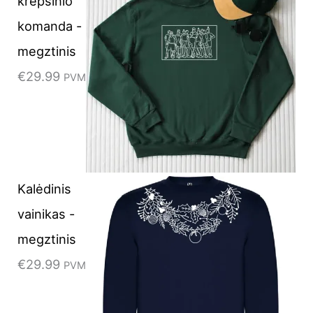
krepšinio
komanda -
megztinis
€
29.99
PVM
Kalėdinis
vainikas -
megztinis
€
29.99
PVM