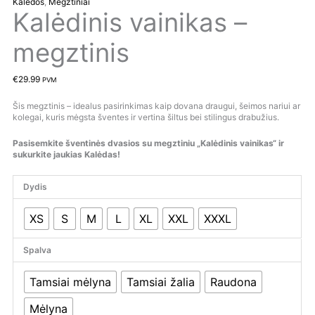
Kalėdos
,
Megztiniai
Kalėdinis vainikas –
megztinis
€
29.99
PVM
Šis megztinis – idealus pasirinkimas kaip dovana draugui, šeimos nariui ar
kolegai, kuris mėgsta šventes ir vertina šiltus bei stilingus drabužius.
Pasisemkite šventinės dvasios su megztiniu „Kalėdinis vainikas“ ir
sukurkite jaukias Kalėdas!
Dydis
XS
S
M
L
XL
XXL
XXXL
Spalva
Tamsiai mėlyna
Tamsiai žalia
Raudona
Mėlyna