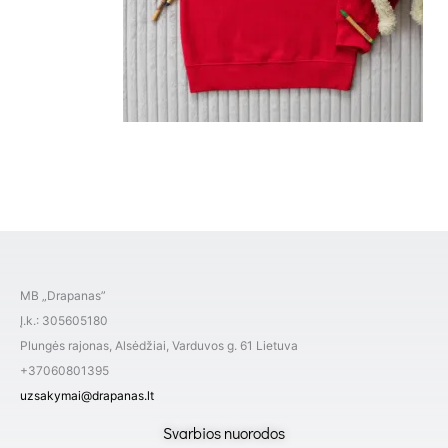
MB „Drapanas”
Į.k.: 305605180
Plungės rajonas, Alsėdžiai, Varduvos g. 61 Lietuva
+37060801395
uzsakymai@drapanas.lt
Svarbios nuorodos