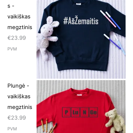
s -
vaikiškas
megztinis
€
23.99
PVM
Plungė -
vaikiškas
megztinis
€
23.99
PVM