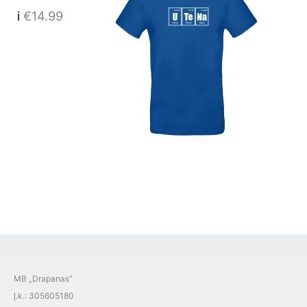
i
€
14.99
MB „Drapanas”
Į.k.: 305605180