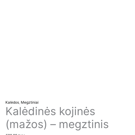
Kalėdos
,
Megztiniai
Kalėdinės kojinės
(mažos) – megztinis