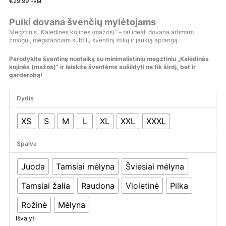
€
29.99
PVM
Puiki dovana švenčių mylėtojams
Megztinis „Kalėdinės kojinės (mažos)“ – tai ideali dovana artimam
žmogui, mėgstančiam subtilų šventinį stilių ir jaukią aprangą.
Parodykite šventinę nuotaiką su minimalistiniu megztiniu „Kalėdinės
kojinės (mažos)“ ir leiskite šventėms sušildyti ne tik širdį, bet ir
garderobą!
Dydis
XS
S
M
L
XL
XXL
XXXL
Spalva
Juoda
Tamsiai mėlyna
Šviesiai mėlyna
Tamsiai žalia
Raudona
Violetinė
Pilka
Rožinė
Mėlyna
Išvalyti