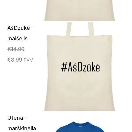
AšDzūkė -
maišelis
€
14.99
€
8.99
PVM
Utena -
marškinėlia