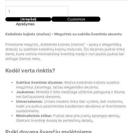
Į krepšelį
Customize
Aprašymas
Kalėdinės kojinės (mažos) – Megztinis su subtiliu šventiniu akcentu
Pristatome megztinį „Kalėdinės kojinės (mažos)“ – jaukų ir elegantišką
drabužį su subtiliais kalėdinių kojinių motyvais. Šis dizainas puikiai tinka
tiems, kurie vertina minimalistinę šventinę madą ir nori jaustis jaukiai bei
stilingai žiemos metu.
Kodėl verta rinktis?
Subtilus šventinis dizainas:
Mažos kalėdinės kojinės suteikia
megztiniui žaismingo, tačiau elegantiško akcento.
Jaukumas:
Minkšta ir šilta medžiaga užtikrina patogumą ir šilumą
net šalčiausiomis dienomis.
Universalumas:
Unisex modelis tinka tiek vyrams, tiek moterims,
todėl yra puikus pasirinkimas kasdieniam dėvėjimui ar šventiniams
susibūrimams.
Minimalistinis stilius:
Puikiai dera prie įvairių aprangos derinių,
išlaikant šventinę dvasią be perteklinių detalių.
Puiki dovana švenčių mylėtojams