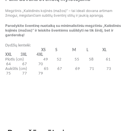
Megztinis „Kalėdinės kojinės (mažos)“ – tai ideali dovana artimam
žmogui, mėgstančiam subtilų šventinį stilių ir jaukią aprangą.
Parodykite šventinę nuotaiką su minimalistiniu megztiniu „Kalėdinės
kojinės (mažos)“ ir leiskite šventėms sušildyti ne tik širdį, bet ir
garderobą!
Dydžių lentelė:
XS S M L XL
XXL 3XL 4XL
Plotis (cm) 49 52 55 58 61
64 67 70
Aukštis (cm) 65 67 69 71 73
75 77 79
O
O
C
C