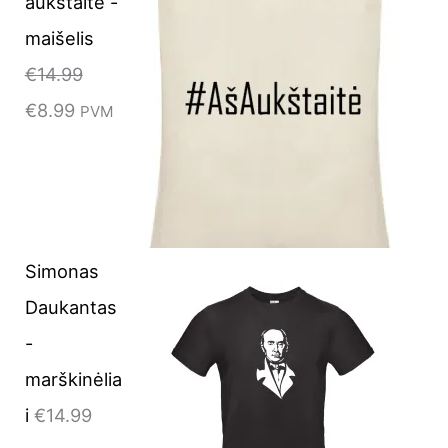
aukštaitė -
w
w
s
s
maišelis
a
a
:
:
€
14.99
s
s
€
€
€
8.99
PVM
:
:
8
8
€
€
.
.
1
1
9
9
4
4
9
9
.
.
.
.
Simonas
9
9
Daukantas
9
9
-
.
.
marškinėlia
i
€
14.99