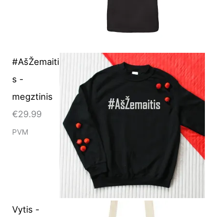
#AšŽemaiti
s -
megztinis
€
29.99
PVM
Vytis -