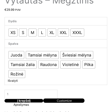
Vytautas – Megztinis
€
29.99
PVM
Dydis
XS
S
M
L
XL
XXL
XXXL
Spalva
Juoda
Tamsiai mėlyna
Šviesiai mėlyna
Tamsiai žalia
Raudona
Violetinė
Pilka
Rožinė
Išvalyti
Į krepšelį
Customize
Aprašymas