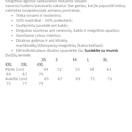
Megztini
s
ilgomis rankovėmis tinkant
i
s vėsiam
vasaros/rudens/pavasario vakarui. Dar geriau, kai jie papuošti mūsų
valstybei nusipelnusiais asmenų portretais.
Tinka vyrams ir moterims;
50% medvilnė – 50% poliesteris;
Sustiprinta juostelė ant kaklo;
Dvigubas siuvimas ant rankovių, kaklo ir megztinio apačios;
Siunčiame į visus miestus;
Dizainas galimas ir ant kitokių
marškinėlių/džemperių/megztinių (kaina keičiasi);
Dėl individualaus dizaino spauskite čia:
Susiekite su mumis
Dydžių lentelė:
XS S M L XL
XXL 3XL 4XL
Plotis (cm) 49 52 55 58 61
64 67 70
Aukštis (cm) 65 67 69 71 73
75 77 79
O
O
C
C