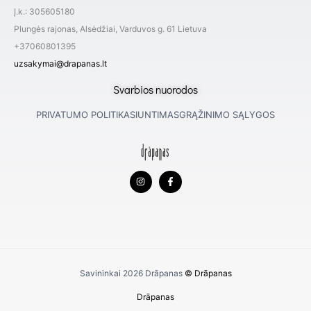
Į.k.: 305605180
Plungės rajonas, Alsėdžiai, Varduvos g. 61 Lietuva
+37060801395
uzsakymai@drapanas.lt
Svarbios nuorodos
PRIVATUMO POLITIKA
SIUNTIMAS
GRĄŽINIMO SĄLYGOS
I
F
n
a
s
c
t
e
a
b
g
o
r
o
a
k
m
-
f
Savininkai 2026
Drāpanas
© Drāpanas
Drāpanas