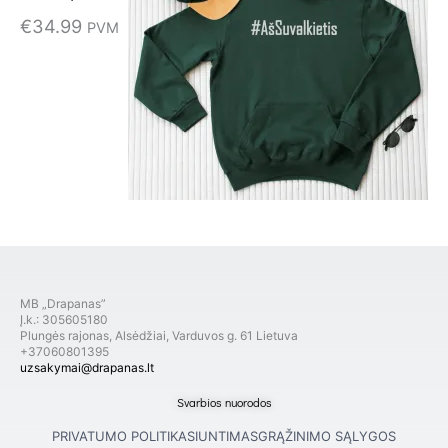
€
34.99
PVM
MB „Drapanas”
Į.k.: 305605180
Plungės rajonas, Alsėdžiai, Varduvos g. 61 Lietuva
+37060801395
uzsakymai@drapanas.lt
Svarbios nuorodos
PRIVATUMO POLITIKA
SIUNTIMAS
GRĄŽINIMO SĄLYGOS