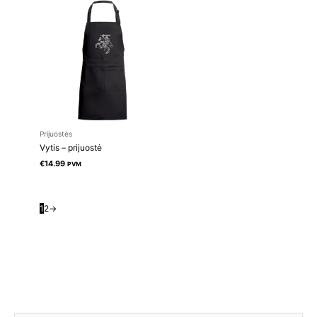
Prijuostės
Vytis – prijuostė
€
14.99
PVM
1
2
→