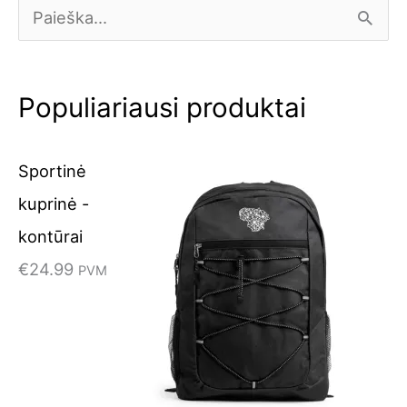
I
e
š
Populiariausi produktai
k
o
Sportinė
t
kuprinė -
i
kontūrai
:
€
24.99
PVM