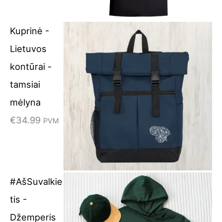
Kuprinė -
Lietuvos
kontūrai -
tamsiai
mėlyna
€
34.99
PVM
#AšSuvalkie
tis -
Džemperis