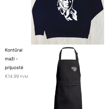
Kontūrai
maži -
prijuostė
€
14.99
PVM