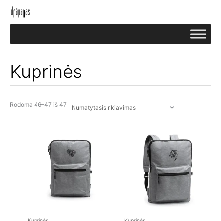
Pereiti
prie
turinio
Kuprinės
Rodoma 46–47 iš 47
Kuprinės
Kuprinės