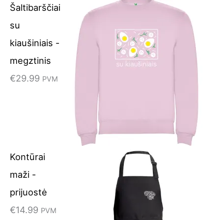
Šaltibarščiai
su
kiaušiniais -
megztinis
€
29.99
PVM
Kontūrai
maži -
prijuostė
€
14.99
PVM