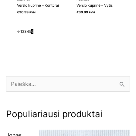
Verslo kuprinė – Kontūrai
Verslo kuprinė – Vytis
€
30.99
€
30.99
PVM
PVM
←
1
2
3
4
5
6
O
C
I
r
u
e
i
r
š
Populiariausi produktai
g
r
k
i
e
o
Jonas