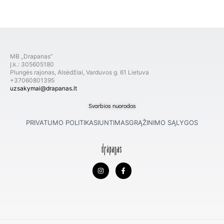
MB „Drapanas”
Į.k.: 305605180
Plungės rajonas, Alsėdžiai, Varduvos g. 61 Lietuva
+37060801395
uzsakymai@drapanas.lt
Svarbios nuorodos
PRIVATUMO POLITIKA
SIUNTIMAS
GRĄŽINIMO SĄLYGOS
I
F
n
a
s
c
t
e
a
b
g
o
r
o
a
k
m
-
f