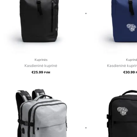
Kuprinės
Kuprin
Kasdieninė kuprinė
Kasdieninė kuprin
€
25.99
€
30.99
PVM