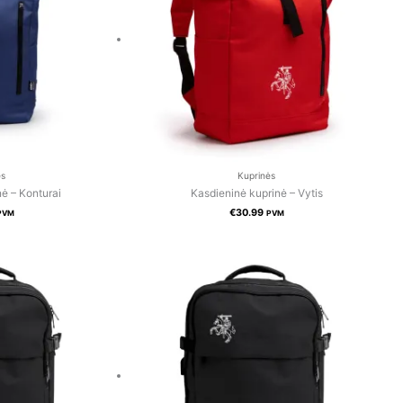
ės
Kuprinės
ė – Konturai
Kasdieninė kuprinė – Vytis
€
30.99
PVM
PVM