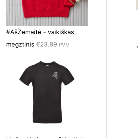
#AšŽemaitė - vaikiškas
megztinis
€
23.99
PVM