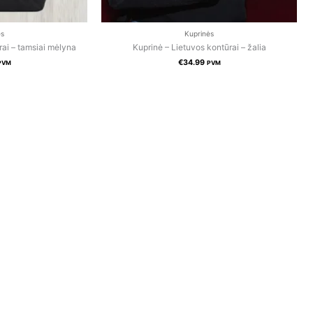
ės
Kuprinės
rai – tamsiai mėlyna
Kuprinė – Lietuvos kontūrai – žalia
€
34.99
PVM
PVM