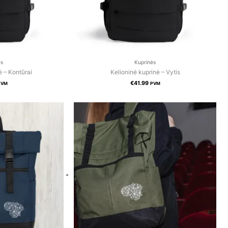
ės
Kuprinės
ė – Kontūrai
Kelioninė kuprinė – Vytis
€
41.99
PVM
PVM