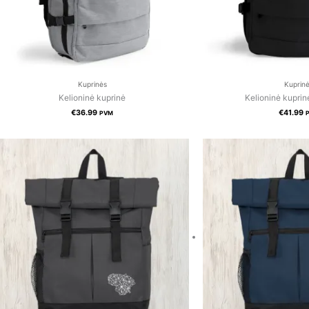
Kuprinės
Kuprin
Kelioninė kuprinė
Kelioninė kuprin
€
36.99
€
41.99
PVM