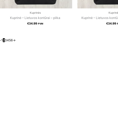
Kuprinės
Kuprin
Kuprinė – Lietuvos kontūrai – pilka
Kuprinė – Lietuvos kontū
€
34.99
€
34.99
PVM
←
1
2
3
4
5
6
→