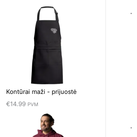
t
i
:
Kontūrai maži - prijuostė
€
14.99
PVM