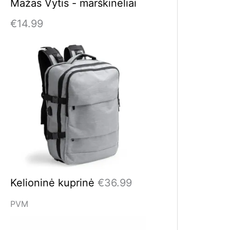
Mažas Vytis - marškinėliai
€
14.99
Kelioninė kuprinė
€
36.99
PVM