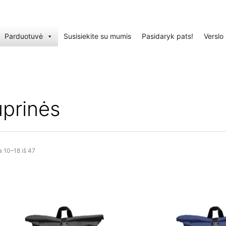
Parduotuvė
Susisiekite su mumis
Pasidaryk pats!
Verslo
prinės
 10–18 iš 47