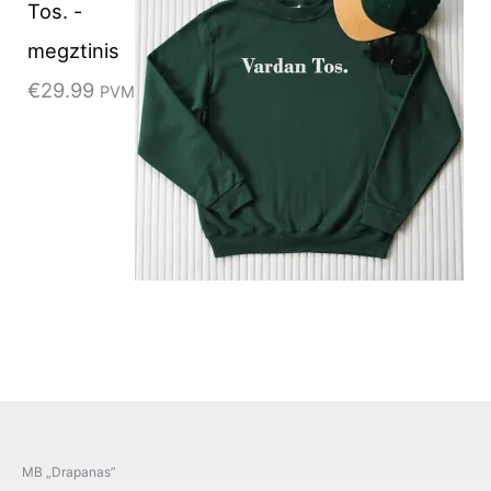
Tos. -
megztinis
€
29.99
PVM
MB „Drapanas”