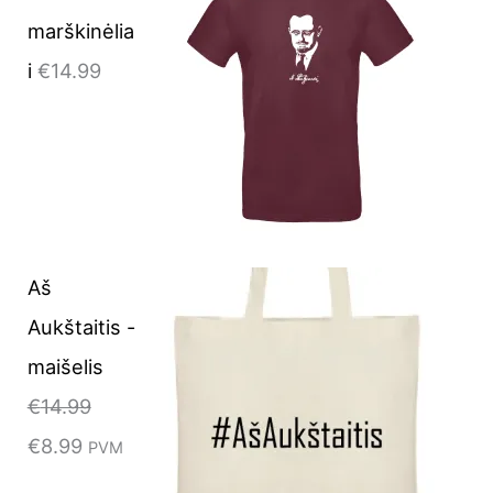
w
s
marškinėlia
a
:
i
€
14.99
s
€
:
8
€
.
1
9
4
9
.
.
Aš
9
Aukštaitis -
9
maišelis
.
€
14.99
€
8.99
PVM