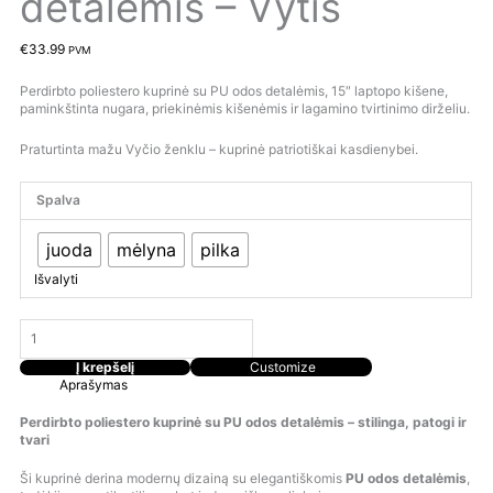
detalėmis – Vytis
€
33.99
PVM
Perdirbto poliestero kuprinė su PU odos detalėmis, 15″ laptopo kišene,
paminkštinta nugara, priekinėmis kišenėmis ir lagamino tvirtinimo dirželiu.
Praturtinta mažu Vyčio ženklu – kuprinė patriotiškai kasdienybei.
Spalva
juoda
mėlyna
pilka
Išvalyti
Į krepšelį
Customize
Aprašymas
Perdirbto poliestero kuprinė su PU odos detalėmis – stilinga, patogi ir
tvari
Ši kuprinė derina modernų dizainą su elegantiškomis
PU odos detalėmis
,