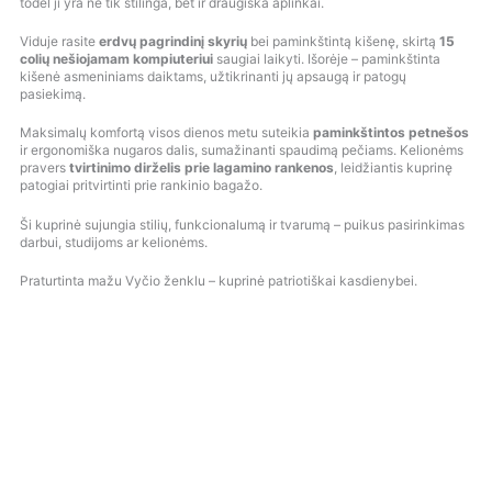
todėl ji yra ne tik stilinga, bet ir draugiška aplinkai.
Viduje rasite
erdvų pagrindinį skyrių
bei paminkštintą kišenę, skirtą
15
colių nešiojamam kompiuteriui
saugiai laikyti. Išorėje – paminkštinta
kišenė asmeniniams daiktams, užtikrinanti jų apsaugą ir patogų
pasiekimą.
Maksimalų komfortą visos dienos metu suteikia
paminkštintos petnešos
ir ergonomiška nugaros dalis, sumažinanti spaudimą pečiams. Kelionėms
pravers
tvirtinimo dirželis prie lagamino rankenos
, leidžiantis kuprinę
patogiai pritvirtinti prie rankinio bagažo.
Ši kuprinė sujungia stilių, funkcionalumą ir tvarumą – puikus pasirinkimas
darbui, studijoms ar kelionėms.
Praturtinta mažu Vyčio ženklu – kuprinė patriotiškai kasdienybei.
O
C