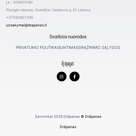
Į.k.: 305605180
Plungės rajonas, Alsėdžiai, Varduvos g. 61 Lietuva
+37060801395
uzsakymai@drapanas.lt
Svarbios nuorodos
PRIVATUMO POLITIKA
SIUNTIMAS
GRĄŽINIMO SĄLYGOS
I
F
n
a
s
c
t
e
a
b
g
o
r
o
a
k
m
-
f
Savininkai 2026
Drāpanas
© Drāpanas
Drāpanas