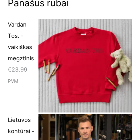
Panašūs rūbai
Vardan
Tos. -
vaikiškas
megztinis
€
23.99
PVM
Lietuvos
kontūrai -