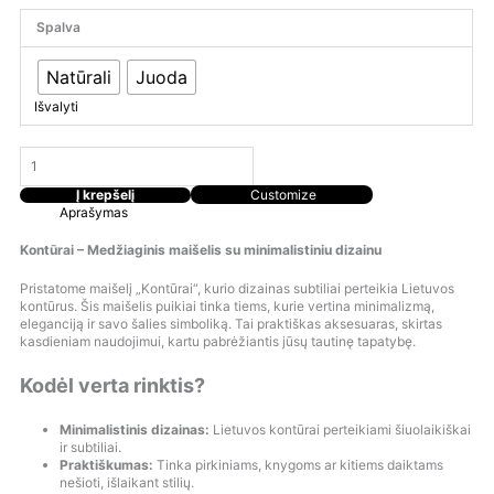
Spalva
Natūrali
Juoda
Išvalyti
Į krepšelį
Customize
Aprašymas
Kontūrai – Medžiaginis maišelis su minimalistiniu dizainu
Pristatome maišelį „Kontūrai“, kurio dizainas subtiliai perteikia Lietuvos
kontūrus. Šis maišelis puikiai tinka tiems, kurie vertina minimalizmą,
eleganciją ir savo šalies simboliką. Tai praktiškas aksesuaras, skirtas
kasdieniam naudojimui, kartu pabrėžiantis jūsų tautinę tapatybę.
Kodėl verta rinktis?
Minimalistinis dizainas:
Lietuvos kontūrai perteikiami šiuolaikiškai
ir subtiliai.
Praktiškumas:
Tinka pirkiniams, knygoms ar kitiems daiktams
nešioti, išlaikant stilių.