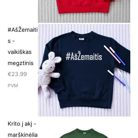
#AšŽemaiti
s -
vaikiškas
megztinis
€
23.99
PVM
Krito į akį -
marškinėlia