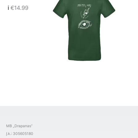
i
€
14.99
MB „Drapanas”
Į.k.: 305605180