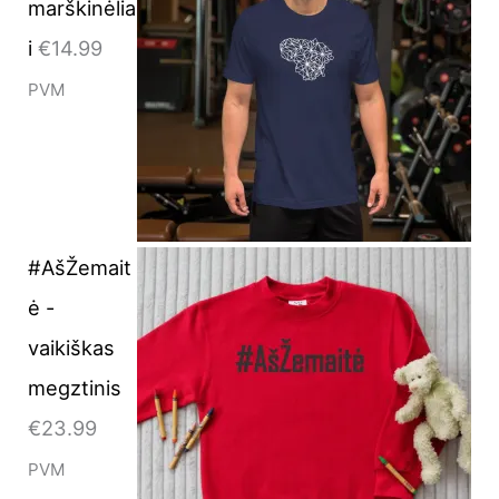
marškinėlia
i
€
14.99
PVM
#AšŽemait
ė -
vaikiškas
megztinis
€
23.99
PVM