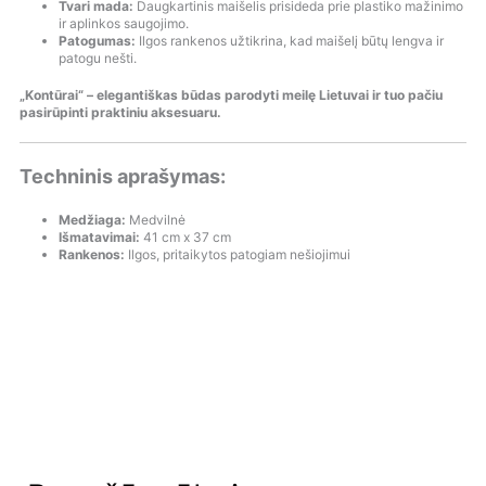
Tvari mada:
Daugkartinis maišelis prisideda prie plastiko mažinimo
ir aplinkos saugojimo.
Patogumas:
Ilgos rankenos užtikrina, kad maišelį būtų lengva ir
patogu nešti.
„Kontūrai“ – elegantiškas būdas parodyti meilę Lietuvai ir tuo pačiu
pasirūpinti praktiniu aksesuaru.
Techninis aprašymas:
Medžiaga:
Medvilnė
Išmatavimai:
41 cm x 37 cm
Rankenos:
Ilgos, pritaikytos patogiam nešiojimui