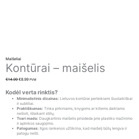
Maišeliai
Kontūrai – maišelis
€
14.99
€
8.99
PVM
Kodėl verta rinktis?
Minimalistinis dizainas:
Lietuvos kontūrai perteikiami šiuolaikiškai
ir subtiliai.
Praktiškumas:
Tinka pirkiniams, knygoms ar kitiems daiktams
nešioti, išlaikant stilių.
Tvari mada:
Daugkartinis maišelis prisideda prie plastiko mažinimo
ir aplinkos saugojimo.
Patogumas:
Ilgos rankenos užtikrina, kad maišelį būtų lengva ir
patogu nešti.