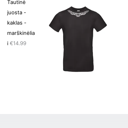
Tautinė
juosta -
kaklas -
marškinėlia
i
€
14.99