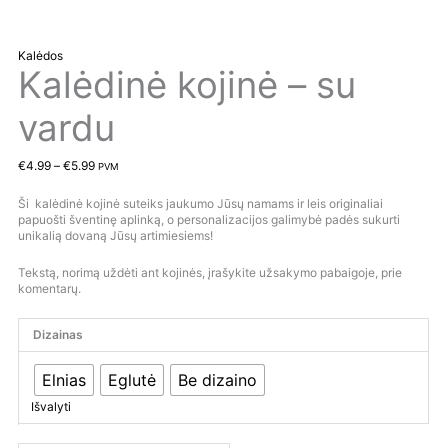
Kalėdos
Kalėdinė kojinė – su
vardu
€
4.99
–
€
5.99
PVM
Ši kalėdinė kojinė suteiks jaukumo Jūsų namams ir leis originaliai
papuošti šventinę aplinką, o personalizacijos galimybė padės sukurti
unikalią dovaną Jūsų artimiesiems!
Tekstą, norimą uždėti ant kojinės, įrašykite užsakymo pabaigoje, prie
komentarų.
Dizainas
Elnias
Eglutė
Be dizaino
Išvalyti