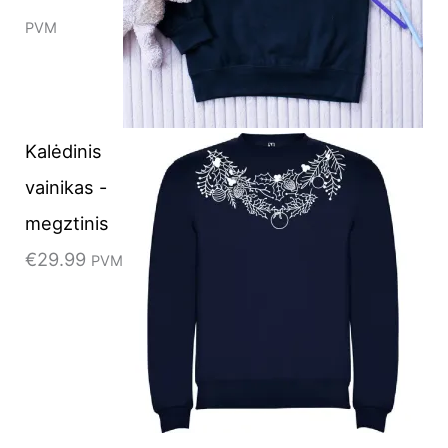
PVM
Kalėdinis
vainikas -
megztinis
€
29.99
PVM