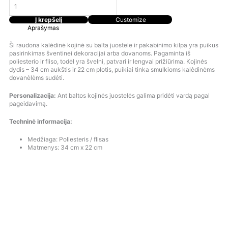
Į krepšelį
Customize
Aprašymas
Ši raudona kalėdinė kojinė su balta juostele ir pakabinimo kilpa yra puikus
pasirinkimas šventinei dekoracijai arba dovanoms. Pagaminta iš
poliesterio ir fliso, todėl yra švelni, patvari ir lengvai prižiūrima. Kojinės
dydis – 34 cm aukštis ir 22 cm plotis, puikiai tinka smulkioms kalėdinėms
dovanėlėms sudėti.
Personalizacija:
Ant baltos kojinės juostelės galima pridėti vardą pagal
pageidavimą.
Techninė informacija:
Medžiaga: Poliesteris / flisas
Matmenys: 34 cm x 22 cm