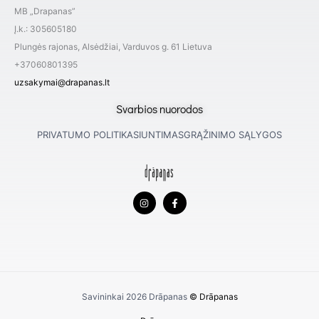
MB „Drapanas”
Į.k.: 305605180
Plungės rajonas, Alsėdžiai, Varduvos g. 61 Lietuva
+37060801395
uzsakymai@drapanas.lt
Svarbios nuorodos
PRIVATUMO POLITIKA
SIUNTIMAS
GRĄŽINIMO SĄLYGOS
I
F
n
a
s
c
t
e
a
b
g
o
r
o
a
k
m
-
f
Savininkai 2026
Drāpanas
© Drāpanas