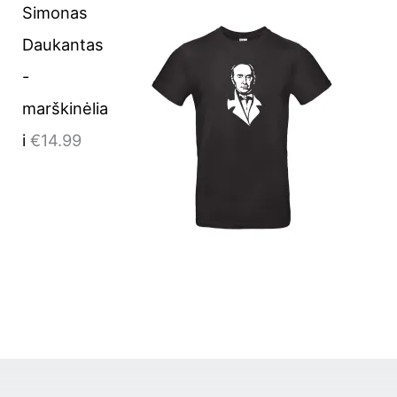
Simonas
Daukantas
-
marškinėlia
i
€
14.99