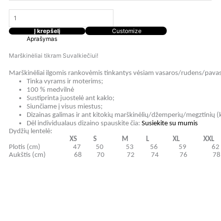
Į krepšelį
Customize
Aprašymas
Marškinėliai tikram Suvalkiečiui!
M
arškinėliai
ilgomis rankovėmis tinkantys vėsiam vasaros/rudens/pavas
Tinka vyrams ir moterims;
100
% medvilnė
Sustiprinta juostelė ant kaklo;
Siunčiame į visus miestus;
Dizainas galimas ir ant kitokių marškinėlių/džemperių/megztinių (k
Dėl individualaus dizaino spauskite čia:
Susiekite su mumis
Dydžių lentelė:
XS S M L XL XXL 3
Plotis (cm) 4
7
5
0
53
56
59
62
Aukštis (cm) 6
8
70
72
74
76
7
8