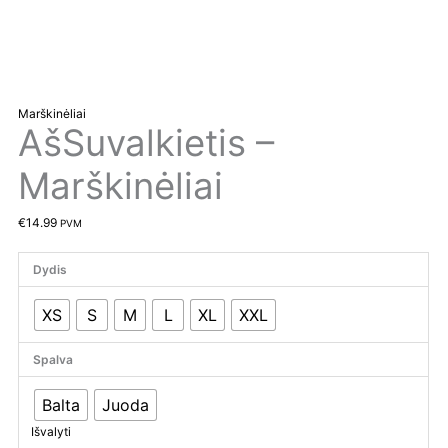
Marškinėliai
AšSuvalkietis –
Marškinėliai
€
14.99
PVM
Dydis
XS
S
M
L
XL
XXL
Spalva
Balta
Juoda
Išvalyti