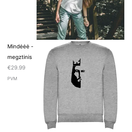
Mindėėė -
megztinis
€
29.99
PVM