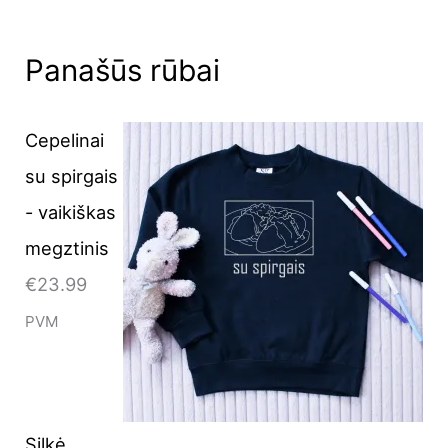
Panašūs rūbai
Cepelinai
su spirgais
- vaikiškas
megztinis
€
23.99
PVM
Silkė