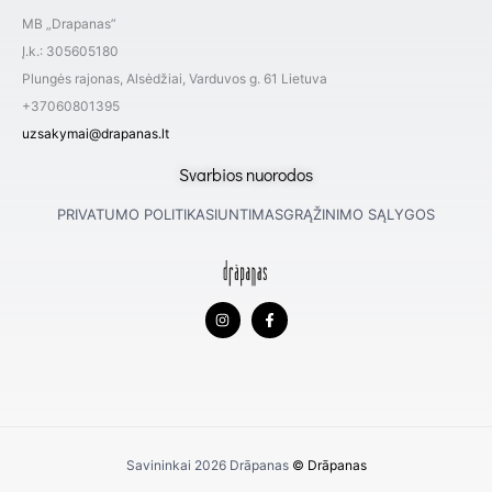
MB „Drapanas”
Į.k.: 305605180
Plungės rajonas, Alsėdžiai, Varduvos g. 61 Lietuva
+37060801395
uzsakymai@drapanas.lt
Svarbios nuorodos
PRIVATUMO POLITIKA
SIUNTIMAS
GRĄŽINIMO SĄLYGOS
I
F
n
a
s
c
t
e
a
b
g
o
r
o
a
k
m
-
f
Savininkai 2026
Drāpanas
© Drāpanas