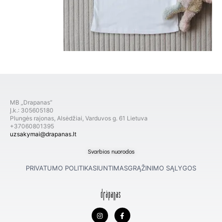
MB „Drapanas”
Į.k.: 305605180
Plungės rajonas, Alsėdžiai, Varduvos g. 61 Lietuva
+37060801395
uzsakymai@drapanas.lt
Svarbios nuorodos
PRIVATUMO POLITIKA
SIUNTIMAS
GRĄŽINIMO SĄLYGOS
I
F
n
a