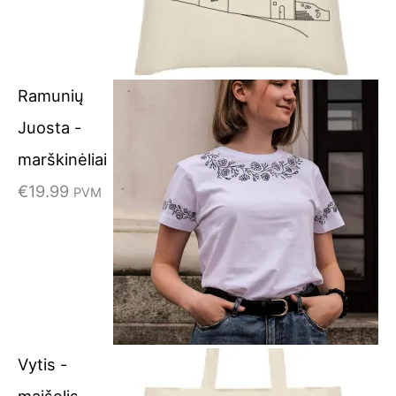
Ramunių
Juosta -
marškinėliai
€
19.99
PVM
Vytis -