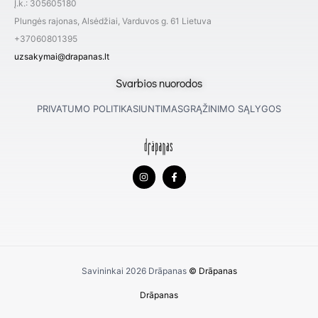
Į.k.: 305605180
Plungės rajonas, Alsėdžiai, Varduvos g. 61 Lietuva
+37060801395
uzsakymai@drapanas.lt
Svarbios nuorodos
PRIVATUMO POLITIKA
SIUNTIMAS
GRĄŽINIMO SĄLYGOS
I
F
n
a
s
c
t
e
a
b
g
o
r
o
a
k
m
-
f
Savininkai 2026
Drāpanas
© Drāpanas
Drāpanas