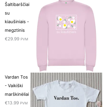
Šaltibarščiai
9
su
.
kiaušiniais -
megztinis
€
29.99
PVM
Vardan Tos
- Vaikiški
marškinėliai
€
13.99
PVM