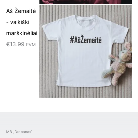
Aš Žemaitė
- vaikiški
marškinėliai
€
13.99
PVM
MB „Drapanas”