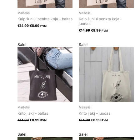
Maišeliai
Maišeliai
Kaip šuniui penkta koja – baltas
Kaip šuniui penkta koja –
juodas
€
14.99
€
8.99
PVM
€
14.99
€
8.99
PVM
Original
Current
Original
Current
Sale!
Sale!
price
price
price
price
was:
is:
was:
is:
€14.99.
€8.99.
€14.99.
€8.99.
Maišeliai
Maišeliai
Krito į akį – baltas
Krito į akį – juodas
€
14.99
€
8.99
€
14.99
€
8.99
PVM
PVM
Original
Current
Original
Current
Sale!
Sale!
price
price
price
price