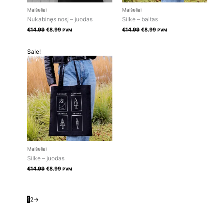
Maišeliai
Maišeliai
Nukabinęs nosį – juodas
Silkė – baltas
€
14.99
€
8.99
€
14.99
€
8.99
PVM
PVM
Original
Current
Sale!
price
price
was:
is:
€14.99.
€8.99.
Maišeliai
Silkė – juodas
€
14.99
€
8.99
PVM
1
2
→