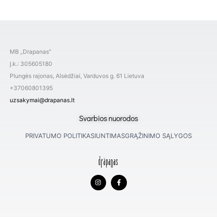
MB „Drapanas”
Į.k.: 305605180
Plungės rajonas, Alsėdžiai, Varduvos g. 61 Lietuva
+37060801395
uzsakymai@drapanas.lt
Svarbios nuorodos
PRIVATUMO POLITIKA
SIUNTIMAS
GRĄŽINIMO SĄLYGOS
I
F
n
a
s
c
t
e
a
b
g
o
r
o