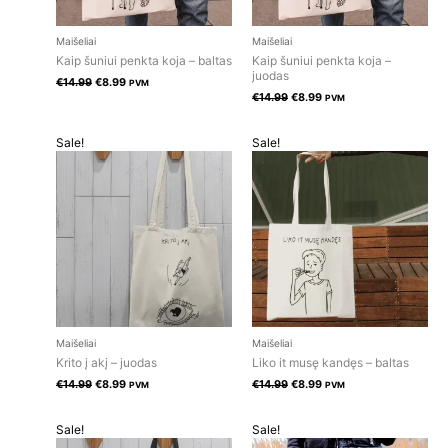
Maišeliai
Maišeliai
Kaip šuniui penkta koja – baltas
Kaip šuniui penkta koja –
juodas
€
14.99
€
8.99
PVM
€
14.99
€
8.99
PVM
Original
Current
Original
Current
Sale!
Sale!
price
price
price
price
was:
is:
was:
is:
€14.99.
€8.99.
€14.99.
€8.99.
Maišeliai
Maišeliai
Krito į akį – juodas
Liko it musę kandęs – baltas
€
14.99
€
8.99
€
14.99
€
8.99
PVM
PVM
Original
Current
Original
Current
Sale!
Sale!
price
price
price
price