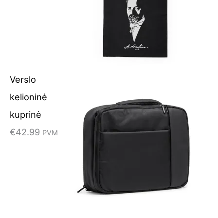
Verslo
kelioninė
kuprinė
€
42.99
PVM