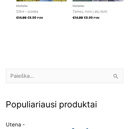
Maišeliai
Maišeliai
Silkė – juodas
Tamsu, nors į akį durk
€
14.99
€
8.99
€
14.99
€
8.99
PVM
PVM
O
C
I
r
u
e
i
r
š
Populiariausi produktai
g
r
k
i
e
o
Utena -
n
n