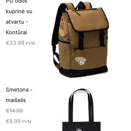
PU odos
kuprinė su
atvartu -
Kontūrai
€
33.99
PVM
Smetona -
maišelis
€
14.99
€
8.99
PVM