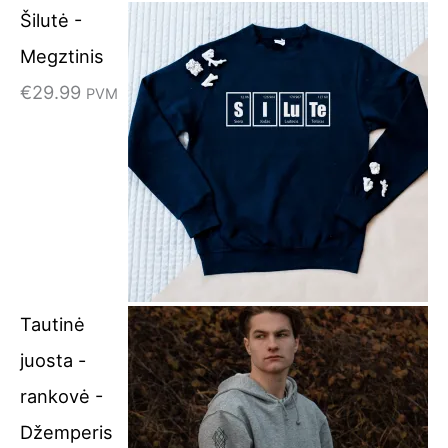
Šilutė -
9
Megztinis
.
€
29.99
PVM
Tautinė
juosta -
rankovė -
Džemperis