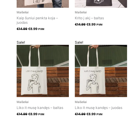
Maišeliai
Maišeliai
Kaip šuniui penkta koja –
Krito į akį – baltas
juodas
€
14.99
€
8.99
PVM
€
14.99
€
8.99
PVM
Original
Current
Original
Current
Sale!
Sale!
price
price
price
price
was:
is:
was:
is:
€14.99.
€8.99.
€14.99.
€8.99.
Maišeliai
Maišeliai
Liko it musę kandęs – baltas
Liko it musę kandęs – juodas
€
14.99
€
8.99
€
14.99
€
8.99
PVM
PVM