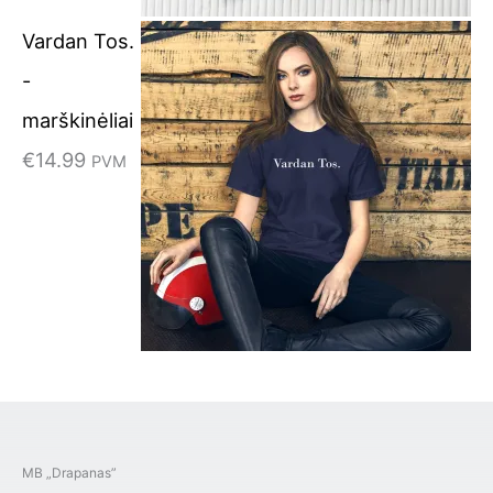
Vardan Tos.
-
marškinėliai
€
14.99
PVM
MB „Drapanas”