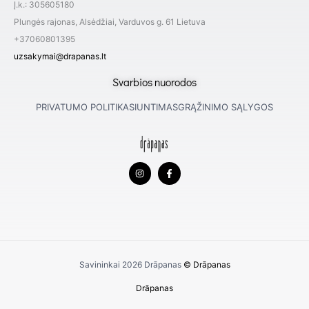
Į.k.: 305605180
Plungės rajonas, Alsėdžiai, Varduvos g. 61 Lietuva
+37060801395
uzsakymai@drapanas.lt
Svarbios nuorodos
PRIVATUMO POLITIKA
SIUNTIMAS
GRĄŽINIMO SĄLYGOS
I
F
n
a
s
c
t
e
a
b
g
o
r
o
a
k
m
-
f
Savininkai 2026
Drāpanas
© Drāpanas
Drāpanas