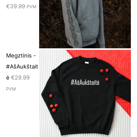
€
39.99
PVM
Megztinis -
#AšAukštait
ė
€
29.99
PVM