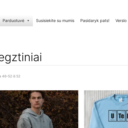
Parduotuvė
Susisiekite su mumis
Pasidaryk pats!
Verslo
gztiniai
 46–52 iš 52