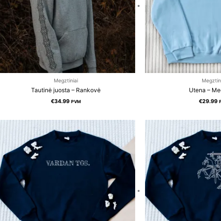
Megztiniai
Megztin
Tautinė juosta – Rankovė
Utena – Me
€
34.99
€
29.99
PVM