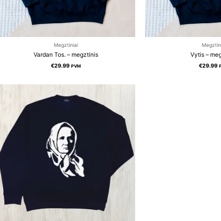
Megztiniai
Megztin
Vardan Tos. – megztinis
Vytis – meg
€
29.99
€
29.99
PVM