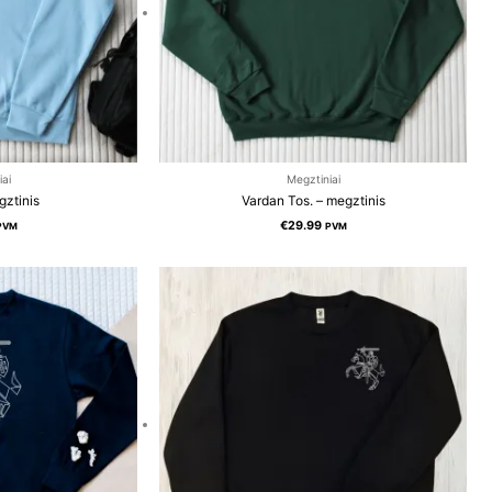
iai
Megztiniai
gztinis
Vardan Tos. – megztinis
€
29.99
PVM
PVM