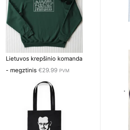
€
.
€
.
1
9
1
9
4
9
4
9
.
.
.
.
9
9
Lietuvos krepšinio komanda
9
9
- megztinis
€
29.99
PVM
.
.