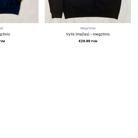
iai
Megztiniai
ztinis
Vytis (mažas) – megztinis
€
29.99
PVM
PVM