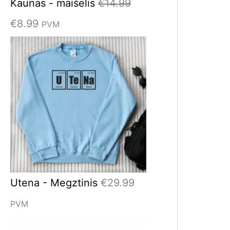
Kaunas - maišelis
€
14.99
€
8.99
PVM
Utena - Megztinis
€
29.99
PVM