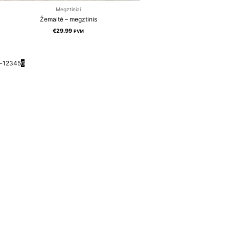
Megztiniai
Žemaitė – megztinis
€
29.99
PVM
←
1
2
3
4
5
6