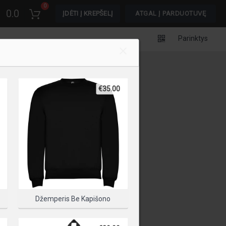
0
0.0
ĮDĖTI Į KREPŠELĮ
ATGAL Į PARDUOTUVĘ
Parinktys
€35.00
Džemperis Be Kapišono