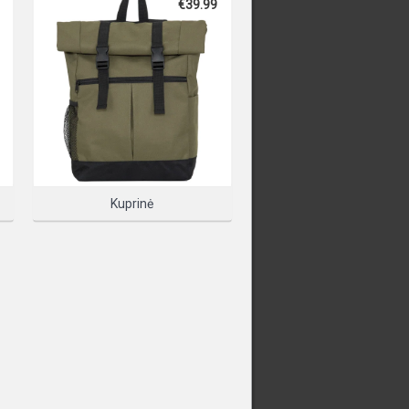
€39.99
T TO START DESIGNING
E PRODUKTĄ
Kuprinė