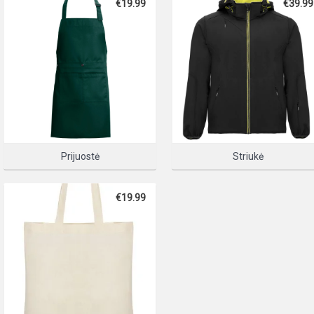
€19.99
€39.99
PLEASE SELECT A PRODUC
PASIRINKIT
Prijuostė
Striukė
€19.99