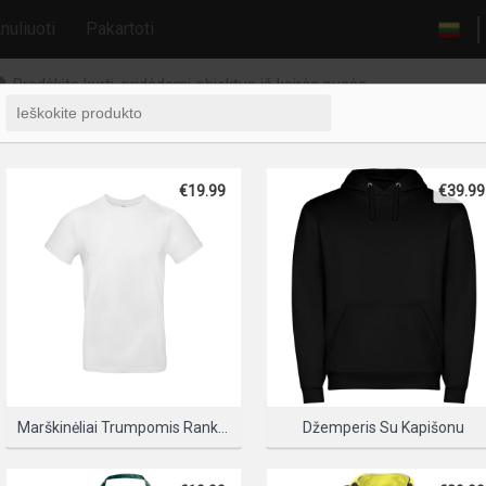
nuliuoti
Pakartoti
Pradėkite kurti, pridėdami objektus iš kairės pusės
€19.99
€39.99
Marškinėliai Trumpomis Rankovėmis
Džemperis Su Kapišonu