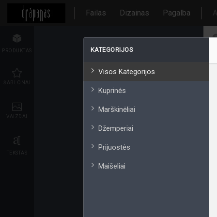
Failas
Dizainas
Pagalba
A
KATEGORIJOS
PRODUKTAS
Visos Kategorijos
ŠABLONAI
Kuprinės
Marškinėliai
VAIZDAI
Džemperiai
Prijuostės
TEKSTAS
Maišeliai